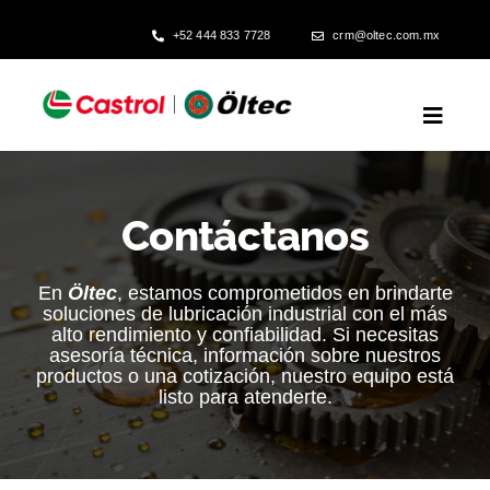
Skip
+52 444 833 7728
crm@oltec.com.mx
to
content
Toggl
Naviga
Inicio
Contáctanos
Confiabilidad Operativa
En
Öltec
, estamos comprometidos en brindarte
soluciones de lubricación industrial con el más
Producción Eficiente
alto rendimiento y confiabilidad. Si necesitas
asesoría técnica, información sobre nuestros
productos o una cotización, nuestro equipo está
listo para atenderte.
Compra Inteligente
Fichas Técnicas