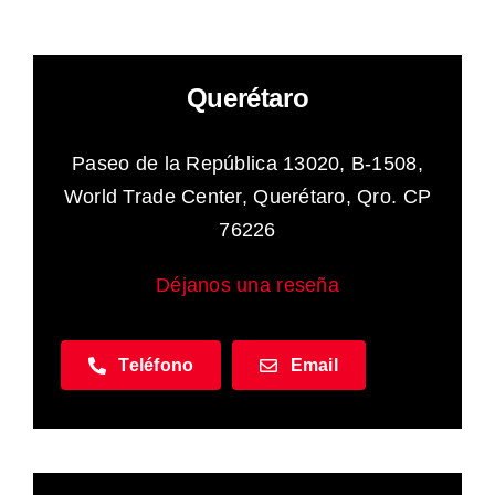
Productos y Soluciones
Querétaro
Servicios
Paseo de la República 13020, B-1508,
World Trade Center, Querétaro, Qro. CP
Nosotros
76226
Industrias
Déjanos una reseña
Recursos
Teléfono
Email
Contáctanos