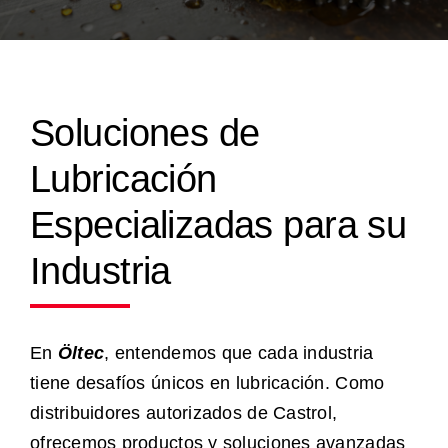
Productos y Soluciones
Servicios
Soluciones de
Lubricación
Nosotros
Especializadas para su
Industrias
Industria
Recursos
En
Öltec
, entendemos que cada industria
tiene desafíos únicos en lubricación. Como
Contáctanos
distribuidores autorizados de Castrol,
ofrecemos productos y soluciones avanzadas