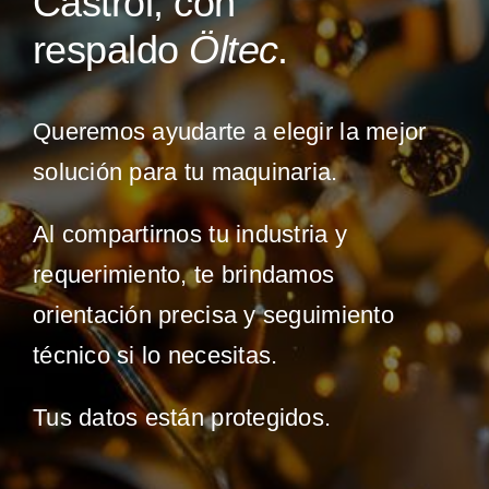
Castrol, con
respaldo
Öltec
.
Productos y Soluciones
Queremos ayudarte a elegir la mejor
Servicios
solución para tu maquinaria.
Nosotros
Al compartirnos tu industria y
requerimiento, te brindamos
Industrias
orientación precisa y seguimiento
Recursos
técnico si lo necesitas.
Tus datos están protegidos.
Contáctanos