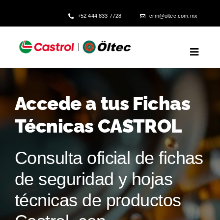
Skip
+52 444 833 7728
crm@oltec.com.mx
to
content
Toggl
Naviga
Inicio
Accede a tus Fichas
Confiabilidad Operativa
Técnicas CASTROL
Producción Eficiente
Consulta oficial de fichas
de seguridad y hojas
Compra Inteligente
técnicas de productos
Fichas Técnicas