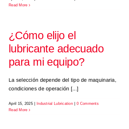
Read More
Productos y Soluciones
¿Cómo elijo el
Servicios
lubricante adecuado
Nosotros
para mi equipo?
Industrias
La selección depende del tipo de maquinaria,
condiciones de operación [...]
Recursos
April 15, 2025
|
Industrial Lubrication
|
0 Comments
Contáctanos
Read More