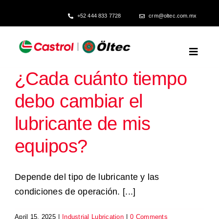
Skip
+52 444 833 7728
crm@oltec.com.mx
to
content
Toggl
Naviga
¿Cada cuánto tiempo
Inicio
debo cambiar el
Confiabilidad Operativa
lubricante de mis
equipos?
Producción Eficiente
Depende del tipo de lubricante y las
Compra Inteligente
condiciones de operación. [...]
Fichas Técnicas
April 15, 2025
|
Industrial Lubrication
|
0 Comments