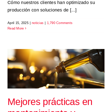
Cómo nuestros clientes han optimizado su
producción con soluciones de [...]
Productos y Soluciones
April 15, 2025
|
noticias
|
1,790 Comments
Read More
Servicios
Nosotros
Industrias
Recursos
Contáctanos
Mejores prácticas en